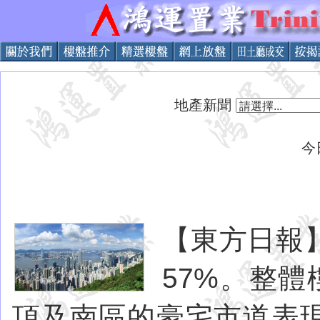
地產新聞
今
【東方日報
57%。整
頂及南區的豪宅市道表