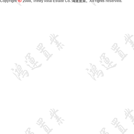
©
Copyright
2008, Trinity Real Estate Co. 鴻運置業。All rights reserved.