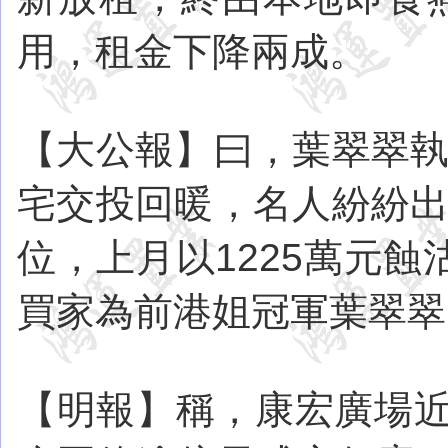
用，租金下降兩成。
【大公報】曰，葉翠翠執
宅交投回暖，名人紛紛出
位，上月以1225萬元蝕
買家為前港姐冠軍葉翠翠
【明報】稱，康宏廣場近1