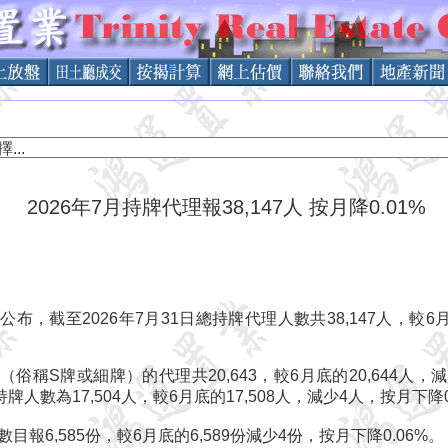
2026年7月持牌代理報38,147人 按月降0.01%
公布，截至2026年7月31日總持牌代理人數共38,147人，較6
俗稱S牌或細牌）的代理共20,643，較6月底的20,644人，
數為17,504人，較6月底的17,508人，減少4人，按月下降0
6,585份，較6月底的6,589份減少4份，按月下降0.06%。