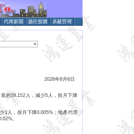
2026年8月6日
月底的38,152人，減少5人，按月下降
減少1人，按月下降0.005%；地產代理
.02%。