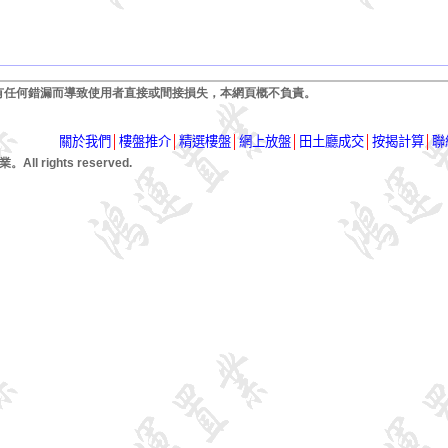
有任何錯漏而導致使用者直接或間接損失，本網頁概不負責。
關於我們
│
樓盤推介
│
精選樓盤
│
網上放盤
│
田土廳成交
│
按揭計算
│
聯
業。All rights reserved.